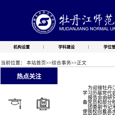
|
|
机构设置
学科建设
学位
当前位置：
本站首页
>>
综合事务
>>
正文
热点关注
为迎接牡丹江
学习历届党代
报告会由研
备党员和部分
团委副书记
使我校向着高