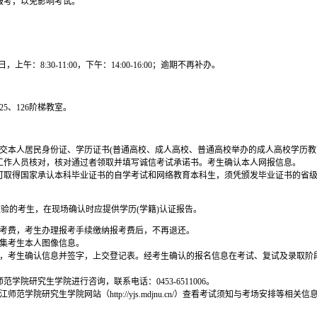
报考，以免影响考试。
14日，上午：8:30-11:00，下午：14:00-16:00；逾期不再补办。
5、126阶梯教室。
提交本人居民身份证、学历证书(普通高校、成人高校、普通高校举办的成人高校学历
工作人员核对，核对通过者领取并填写诚信考试承诺书。考生确认本人网报信息。
可取得国家承认本科毕业证书的自学考试和网络教育本科生，须凭颁发毕业证书的省
校验的考生，在现场确认时应提供学历(学籍)认证报告。
报考费，考生办理报考手续缴纳报考费后，不再退还。
集考生本人图像信息。
，考生确认信息并签字，上交登记表。经考生确认的报名信息在考试、复试及录取阶
院研究生学院进行咨询，联系电话：0453-6511006。
学院研究生学院网站（http://yjs.mdjnu.cn/）查看考试须知与考场安排等相关信