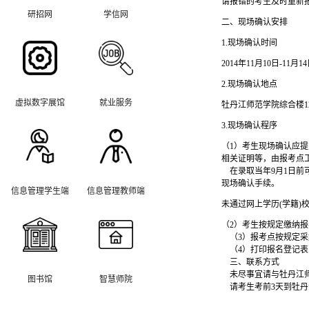
请报错的考生及时重新
研招网
学信网
二、现场确认安排
1.现场确认时间
2014年11月10日-11月
2.现场确认地点
虚拟数字展馆
就业服务
牡丹江师范学院综合楼12
3.现场确认程序
（1）考生现场确认应
相关证明等，由报考点
在录取当年9月1日前
现场确认手续。
信息管理学生端
信息管理教师端
未通过网上学历(学籍)
（2）考生按规定缴纳
（3）报考点按规定采
（4）打印报名登记表
三、联系方式
未尽事宜请与牡丹江师范学
图书馆
智慧师院
请考生考前3天到牡丹江师范